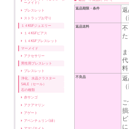
ーメイド）
返品期限・条件
返
ブレスレット
（
ストラップお守り
１４KGFジュエリー
返品送料
不
１４KGFピアス
た
１４KGFブレスレット
マーメイド
ま
アクセサリー
代
男性用ブレスレット
料
ブレスレット
不良品
返
浄化、水晶クラスター
SALE（セール）
（
石の種類
赤サンゴ
ご
アクアマリン
損
アゲート
ビ
アベンチュリン(緑）
に
アマゾナイト