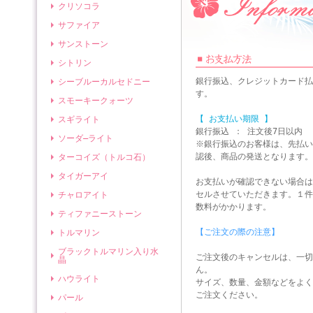
クリソコラ
サファイア
サンストーン
シトリン
銀行振込、クレジットカード払
シーブルーカルセドニー
す。
スモーキークォーツ
【 お支払い期限 】
スギライト
銀行振込 ： 注文後7日以内
ソーダ―ライト
※銀行振込のお客様は、先払い
認後、商品の発送となります。
ターコイズ（トルコ石）
タイガーアイ
お支払いが確認できない場合は
セルさせていただきます。１件
チャロアイト
数料がかかります。
ティファニーストーン
【ご注文の際の注意】
トルマリン
ブラックトルマリン入り水
ご注文後のキャンセルは、一切
晶
ん。
ハウライト
サイズ、数量、金額などをよく
ご注文ください。
パール