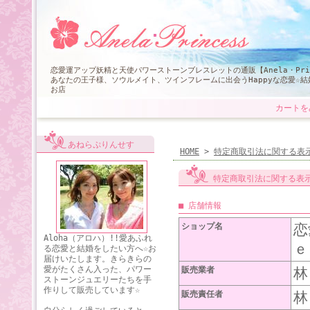
恋愛運アップ妖精と天使パワーストーンブレスレットの通販【Anela・Pri
あなたの王子様、ソウルメイト、ツインフレームに出会うHappyな恋愛☆
お店
カートを
あねらぷりんせす
HOME
>
特定商取引法に関する表
特定商取引法に関する表
■ 店舗情報
ショップ名
恋
Aloha（アロハ）!!愛あふれ
ｅ
る恋愛と結婚をしたい方へ☆お
届けいたします。きらきらの
愛がたくさん入った、パワー
販売業者
林
ストーンジュエリーたちを手
作りして販売しています☆
販売責任者
林