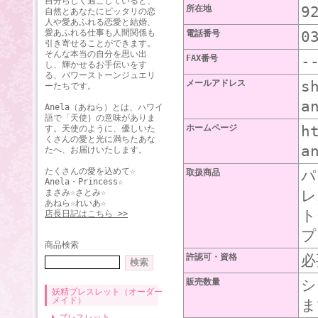
自分らしく過ごしていると、
所在地
9
自然とあなたにピッタリの恋
人や愛あふれる恋愛と結婚、
愛あふれる仕事も人間関係も
電話番号
0
引き寄せることができます。
そんな本当の自分を思い出
FAX番号
-
し、輝かせるお手伝いをす
る、パワーストーンジュエリ
メールアドレス
s
ーたちです。
a
Anela（あねら）とは、ハワイ
語で「天使｝の意味がありま
ホームページ
h
す。天使のように、優しいた
くさんの愛と光に満ちたあな
a
たへ、お届けいたします。
たくさんの愛を込めて☆
取扱商品
パ
Anela・Princess☆
まさみ☆さとみ☆
レ
あねら☆れいあ☆
ト
店長日記はこちら >>
プ
商品検索
許認可・資格
必
販売数量
シ
妖精ブレスレット（オーダー
メイド）
ま
ブレスレット