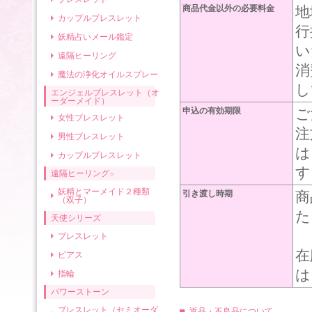
商品代金以外の必要料金
地
カップルブレスレット
行
妖精占いメール鑑定
い
遠隔ヒーリング
消
魔法の浄化オイルスプレー
し
エンジェルブレスレット（オ
ーダーメイド）
申込の有効期限
ご
女性ブレスレット
注
男性ブレスレット
は
カップルブレスレット
す
遠隔ヒーリング☆
妖精とマーメイド２種類
引き渡し時期
商
（双子）
た
天使シリーズ
ブレスレット
在
ピアス
は
指輪
パワーストーン
ブレスレット（セミオーダ
■ 返品・不良品について