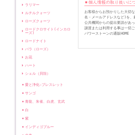
ラリマー
お客様からお預かりした大切な
ルチルクォーツ
名・メールアドレスなど)を、
ローズクォーツ
公共機関からの提出要請があっ
譲渡または利用する事は一切ご
ロードクロサイト(インカロ
ーズ)
パワーストーンの通販HOME
ロードナイト
バラ（ローズ）
お花
ハート
シェル（貝殻）
愛と浄化☆ブレスレット
サンゴ
青龍、朱雀、白虎、玄武
白
紫
インディゴブルー