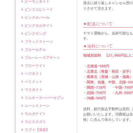
ピーモンタイト
過去に繰り返しキャンセル歴の
りさせて頂きます。
ピンクエピトード
ピンクオパール
ピンクカルサイト
ヤマト運輸から、追跡可能なも
ピンクサンゴ
す。
ブラッドストーン
ブルールチル
地域別送料 【25,000円以
ブルーレースアゲート
フローライト
・北海道-900円
・北東北（青森・秋田・岩手）-
ヘマタイト
・南東北（宮城・山形・福島）-
ペリドット
・関東、信越、中部、北陸-6
・関西-730円 ・中国-790
マラカイト
・四国-790円 ・九州-900
ミルキースーパーセブン
・沖縄-900円
ムーンストーン
送料、銀行振込手数料は原則 
モルガナイト
お願いいたします。消費税は全
格）に含んで表示しています。
ラピスラズリ
ラブァ【溶岩】