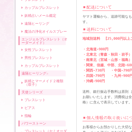
カップルブレスレット
妖精占いメール鑑定
ヤマト運輸から、追跡可能なも
す。
遠隔ヒーリング
魔法の浄化オイルスプレー
地域別送料 【25,000円以
エンジェルブレスレット（オ
ーダーメイド）
・北海道-900円
女性ブレスレット
・北東北（青森・秋田・岩手）-
男性ブレスレット
・南東北（宮城・山形・福島）-
・関東、信越、中部、北陸-6
カップルブレスレット
・関西-730円 ・中国-790
遠隔ヒーリング☆
・四国-790円 ・九州-900
妖精とマーメイド２種類
・沖縄-900円
（双子）
送料、銀行振込手数料は原則 
天使シリーズ
お願いいたします。消費税は全
ブレスレット
格）に含んで表示しています。
ピアス
指輪
パワーストーン
お客様からお預かりした大切な
ブレスレット（セミオーダ