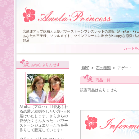
恋愛運アップ妖精と天使パワーストーンブレスレットの通販【Anela・Pri
あなたの王子様、ソウルメイト、ツインフレームに出会うHappyな恋愛☆
お店
カートを
あねらぷりんせす
HOME
>
石の種類
> アゲート
商品一覧
該当商品はありません
Aloha（アロハ）!!愛あふれ
る恋愛と結婚をしたい方へ☆お
届けいたします。きらきらの
愛がたくさん入った、パワー
ストーンジュエリーたちを手
作りして販売しています☆