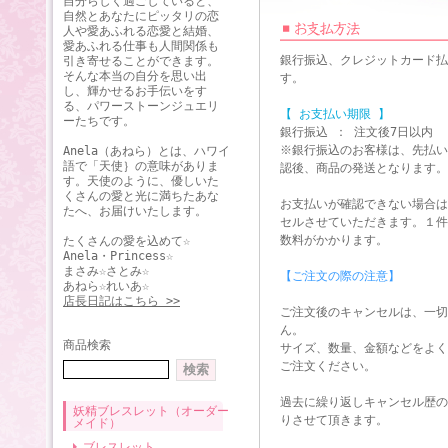
自分らしく過ごしていると、
自然とあなたにピッタリの恋
人や愛あふれる恋愛と結婚、
愛あふれる仕事も人間関係も
銀行振込、クレジットカード払
引き寄せることができます。
そんな本当の自分を思い出
す。
し、輝かせるお手伝いをす
る、パワーストーンジュエリ
【 お支払い期限 】
ーたちです。
銀行振込 ： 注文後7日以内
※銀行振込のお客様は、先払い
Anela（あねら）とは、ハワイ
語で「天使｝の意味がありま
認後、商品の発送となります。
す。天使のように、優しいた
くさんの愛と光に満ちたあな
お支払いが確認できない場合は
たへ、お届けいたします。
セルさせていただきます。１件
数料がかかります。
たくさんの愛を込めて☆
Anela・Princess☆
まさみ☆さとみ☆
【ご注文の際の注意】
あねら☆れいあ☆
店長日記はこちら >>
ご注文後のキャンセルは、一切
ん。
商品検索
サイズ、数量、金額などをよく
ご注文ください。
過去に繰り返しキャンセル歴の
妖精ブレスレット（オーダー
りさせて頂きます。
メイド）
ブレスレット