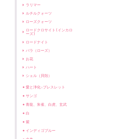
ラリマー
ルチルクォーツ
ローズクォーツ
ロードクロサイト(インカロ
ーズ)
ロードナイト
バラ（ローズ）
お花
ハート
シェル（貝殻）
愛と浄化☆ブレスレット
サンゴ
青龍、朱雀、白虎、玄武
白
紫
インディゴブルー