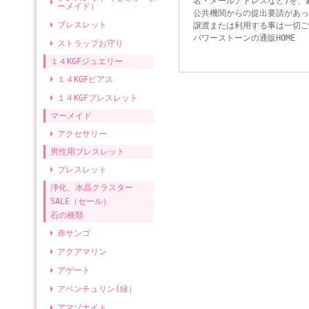
名・メールアドレスなど)を、
ーメイド）
公共機関からの提出要請があっ
ブレスレット
譲渡または利用する事は一切ご
パワーストーンの通販HOME
ストラップお守り
１４KGFジュエリー
１４KGFピアス
１４KGFブレスレット
マーメイド
アクセサリー
男性用ブレスレット
ブレスレット
浄化、水晶クラスター
SALE（セール）
石の種類
赤サンゴ
アクアマリン
アゲート
アベンチュリン(緑）
アマゾナイト