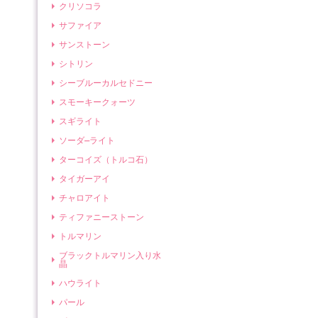
クリソコラ
サファイア
サンストーン
シトリン
シーブルーカルセドニー
スモーキークォーツ
スギライト
ソーダ―ライト
ターコイズ（トルコ石）
タイガーアイ
チャロアイト
ティファニーストーン
トルマリン
ブラックトルマリン入り水
晶
ハウライト
パール