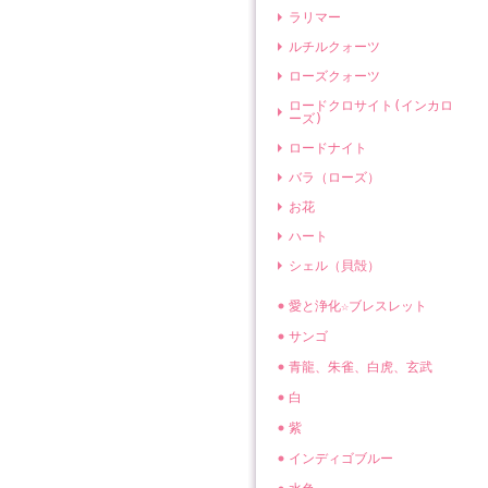
ラリマー
ルチルクォーツ
ローズクォーツ
ロードクロサイト(インカロ
ーズ)
ロードナイト
バラ（ローズ）
お花
ハート
シェル（貝殻）
愛と浄化☆ブレスレット
サンゴ
青龍、朱雀、白虎、玄武
白
紫
インディゴブルー