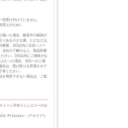
一切受け付けていません。
管理上のため）
が届いた場合、輸送中の破損が
元々ある小さな傷、ヒビなどは
到着後、3日以内に当店へメー
。当社の了解のもと、商品到着
ください。3日以内にご連絡がな
以上たった場合、当社へのご連
場合は、受け取りを辞退させて
了承ください。
品を用意できない場合は、ご返
。
ーストーン手作りジュエリーのお
ncess☆（アネラプリ