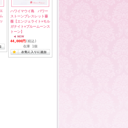
エ
ハワイマウイ島 パワー
ム
ストーンブレスレット薔
ッ
薇【エンジェライト×モル
ガナイト×ブルームーンス
トーン】
44,000円
(税込)
在庫 1個