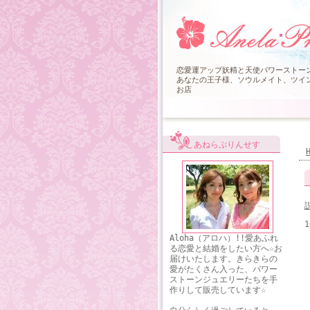
恋愛運アップ妖精と天使パワーストーンブ
あなたの王子様、ソウルメイト、ツイン
お店
あねらぷりんせす
Aloha（アロハ）!!愛あふれ
る恋愛と結婚をしたい方へ☆お
届けいたします。きらきらの
愛がたくさん入った、パワー
ストーンジュエリーたちを手
作りして販売しています☆