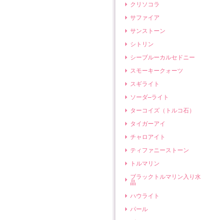
クリソコラ
サファイア
サンストーン
シトリン
シーブルーカルセドニー
スモーキークォーツ
スギライト
ソーダ―ライト
ターコイズ（トルコ石）
タイガーアイ
チャロアイト
ティファニーストーン
トルマリン
ブラックトルマリン入り水
晶
ハウライト
パール