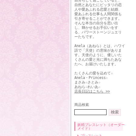
自分らしく過ごしていると、
自然とあなたにピッタリの恋
人や愛あふれる恋愛と結婚、
愛あふれる仕事も人間関係も
引き寄せることができます。
そんな本当の自分を思い出
し、輝かせるお手伝いをす
る、パワーストーンジュエリ
ーたちです。
Anela（あねら）とは、ハワイ
語で「天使｝の意味がありま
す。天使のように、優しいた
くさんの愛と光に満ちたあな
たへ、お届けいたします。
たくさんの愛を込めて☆
Anela・Princess☆
まさみ☆さとみ☆
あねら☆れいあ☆
店長日記はこちら >>
商品検索
妖精ブレスレット（オーダー
メイド）
ブレスレット