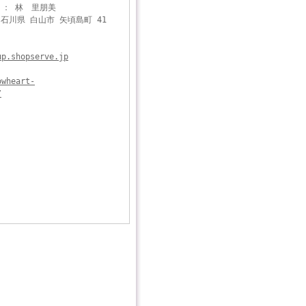
 ： 林 里朋美
4 石川県 白山市 矢頃島町 41
up.shopserve.jp
owheart-
/