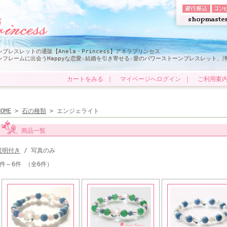
レスレットの通販【Anela・Princess】アネラプリンセス
フレームに出会うHappyな恋愛☆結婚を引き寄せる☆愛のパワーストーンブレスレット、
カートをみる
｜
マイページへログイン
｜
ご利用案
HOME
>
石の種類
> エンジェライト
商品一覧
説明付き
/ 写真のみ
1件～6件 （全6件）