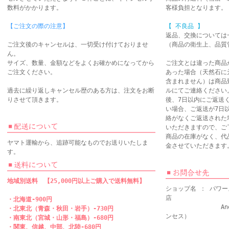
数料がかかります。
客様負担となります。
【ご注文の際の注意】
【 不良品 】
返品、交換については
ご注文後のキャンセルは、一切受け付けておりませ
（商品の衛生上、品質
ん。
サイズ、数量、金額などをよくお確かめになってから
ご注文とは違った商品
ご注文ください。
あった場合（天然石に
含まれません）は商品
過去に繰り返しキャンセル歴のある方は、注文をお断
ルにてご連絡ください
りさせて頂きます。
後、7日以内にご返送
い場合、ご返送が7日
絡がなくご返送された
いただきますので、ご
商品の在庫がなく、代
ヤマト運輸から、追跡可能なものでお送りいたしま
金させていただきます
す。
地域別送料 【25,000円以上ご購入で送料無料】
ショップ名 ： パワ
店
・北海道-900円
Anela Pri
・北東北（青森・秋田・岩手）-730円
ンセス）
・南東北（宮城・山形・福島）-680円
・関東、信越、中部、北陸-680円