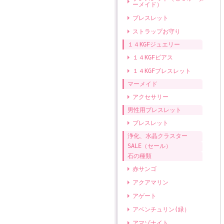
ーメイド）
ブレスレット
ストラップお守り
１４KGFジュエリー
１４KGFピアス
１４KGFブレスレット
マーメイド
アクセサリー
男性用ブレスレット
ブレスレット
浄化、水晶クラスター
SALE（セール）
石の種類
赤サンゴ
アクアマリン
アゲート
アベンチュリン(緑）
アマゾナイト