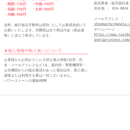
販売業者・販売責任者
・関西-730円 ・中国-790円
所在地 ： 924-083
・四国-790円 ・九州-900円
・沖縄-900円
メールアドレス ：
shopmaster@anela.
送料、銀行振込手数料は原則 としてお客様負担にて
ホームページ ：
お願いいたします。消費税は全て商品代金（税込価
https://www.rainb
格）に含んで表示しています。
anelaprincess.com
お客様からお預かりした大切な個人情報(住所・氏
名・メールアドレスなど)を、裁判所・警察機関等・
公共機関からの提出要請があった場合以外、第三者に
譲渡または利用する事は一切ございません。
パワーストーンの通販HOME