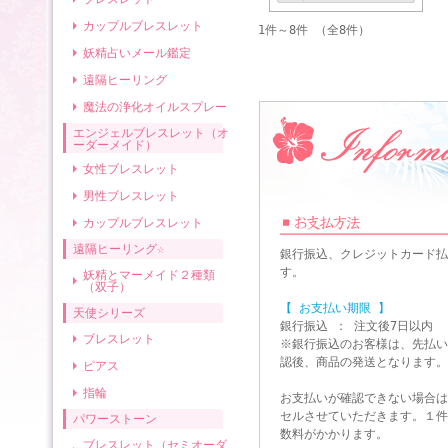
カップルブレスレット
1件～8件 （全8件）
妖精占いメール鑑定
遠隔ヒーリング
魔法の浄化オイルスプレー
エンジェルブレスレット（オ
ーダーメイド）
女性ブレスレット
男性ブレスレット
カップルブレスレット
遠隔ヒーリング☆
銀行振込、クレジットカード払
す。
妖精とマーメイド２種類
（双子）
【 お支払い期限 】
天使シリーズ
銀行振込 ： 注文後7日以内
ブレスレット
※銀行振込のお客様は、先払い
認後、商品の発送となります。
ピアス
指輪
お支払いが確認できない場合は
セルさせていただきます。１件
パワーストーン
数料がかかります。
ブレスレット（セミオーダ