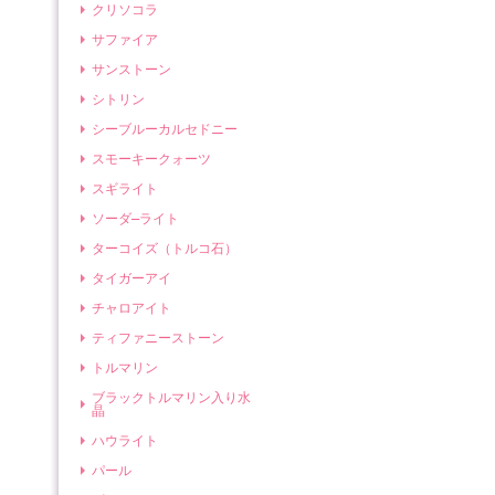
クリソコラ
サファイア
サンストーン
シトリン
シーブルーカルセドニー
スモーキークォーツ
スギライト
ソーダ―ライト
ターコイズ（トルコ石）
タイガーアイ
チャロアイト
ティファニーストーン
トルマリン
ブラックトルマリン入り水
晶
ハウライト
パール