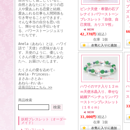
自分らしく過ごしていると、
自然とあなたにピッタリの恋
プ
人や愛あふれる恋愛と結婚、
ピンク天使・希望の石プ
ズ
愛あふれる仕事も人間関係も
レナイトパワーストーン
ス
引き寄せることができます。
ブレスレット「自信、自
そんな本当の自分を思い出
「
己実現、カリスマ性」
し、輝かせるお手伝いをす
る、パワーストーンジュエリ
6
42,778円
(税込)
ーたちです。
在庫 1個
Anela（あねら）とは、ハワイ
語で「天使｝の意味がありま
す。天使のように、優しいた
くさんの愛と光に満ちたあな
たへ、お届けいたします。
たくさんの愛を込めて☆
Anela・Princess☆
まさみ☆さとみ☆
あねら☆れいあ☆
ハ
ハワイのマナ入り１２ｍ
店長日記はこちら >>
ー
ｍ天使水晶入り、幸せな
ス
結婚アベンチュリンパワ
商品検索
ーストーンブレスレット
3
（１６ｃｍ）
33,000円
(税込)
妖精ブレスレット（オーダー
在庫 1個
メイド）
ブレスレット