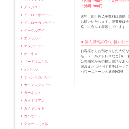
・四国-790円 ・九州-900
・沖縄-900円
アメジスト
イエローオパール
送料、銀行振込手数料は原則 
お願いいたします。消費税は全
イエローカルサイト
格）に含んで表示しています。
イーグルアイ
エメラルド
エンジェライト
お客様からお預かりした大切な
オニキス
名・メールアドレスなど)を、
公共機関からの提出要請があっ
サードオニキス
譲渡または利用する事は一切ご
オパール
パワーストーンの通販HOME
オレンジカルサイト
ガーデンクォーツ
ガーネット
カーネリアン
カイヤナイト
カルサイト
クォーツ（水晶）