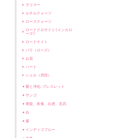
ラリマー
ルチルクォーツ
ローズクォーツ
ロードクロサイト(インカロ
ーズ)
ロードナイト
バラ（ローズ）
お花
ハート
シェル（貝殻）
愛と浄化☆ブレスレット
サンゴ
青龍、朱雀、白虎、玄武
白
紫
インディゴブルー