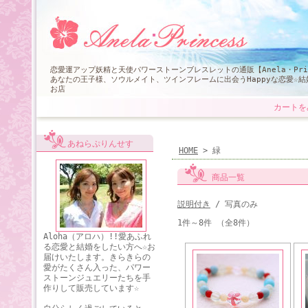
恋愛運アップ妖精と天使パワーストーンブレスレットの通販【Anela・Pri
あなたの王子様、ソウルメイト、ツインフレームに出会うHappyな恋愛☆
お店
カートを
あねらぷりんせす
HOME
> 緑
商品一覧
説明付き
/ 写真のみ
1件～8件 （全8件）
Aloha（アロハ）!!愛あふれ
る恋愛と結婚をしたい方へ☆お
届けいたします。きらきらの
愛がたくさん入った、パワー
ストーンジュエリーたちを手
作りして販売しています☆