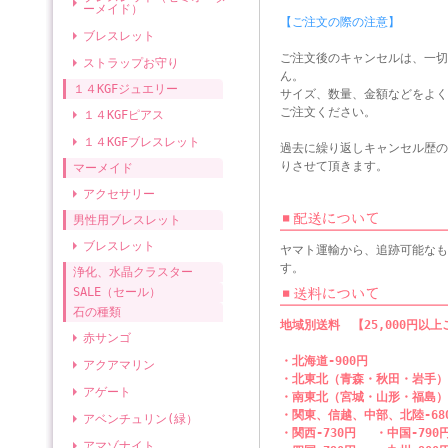
ーメイド）
【ご注文の際の注意】
ブレスレット
ご注文後のキャンセルは、一切
ストラップお守り
ん。
１４KGFジュエリー
サイズ、数量、金額などをよく
ご注文ください。
１４KGFピアス
１４KGFブレスレット
過去に繰り返しキャンセル歴の
りさせて頂きます。
マーメイド
アクセサリー
男性用ブレスレット
ブレスレット
ヤマト運輸から、追跡可能なも
す。
浄化、水晶クラスター
SALE（セール）
石の種類
地域別送料 【25,000円以
赤サンゴ
・北海道-900円
アクアマリン
・北東北（青森・秋田・岩手）-
アゲート
・南東北（宮城・山形・福島）-
・関東、信越、中部、北陸-6
アベンチュリン(緑）
・関西-730円 ・中国-790
アマゾナイト