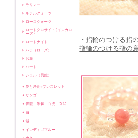
ラリマー
ルチルクォーツ
ローズクォーツ
ロードクロサイト(インカロ
ーズ)
・指輪のつける指
ロードナイト
指輪のつける指の
バラ（ローズ）
お花
ハート
シェル（貝殻）
愛と浄化☆ブレスレット
サンゴ
青龍、朱雀、白虎、玄武
白
紫
インディゴブルー