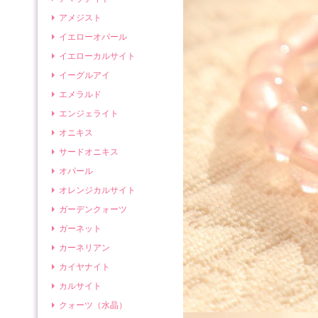
アメジスト
イエローオパール
イエローカルサイト
イーグルアイ
エメラルド
エンジェライト
オニキス
サードオニキス
オパール
オレンジカルサイト
ガーデンクォーツ
ガーネット
カーネリアン
カイヤナイト
カルサイト
クォーツ（水晶）