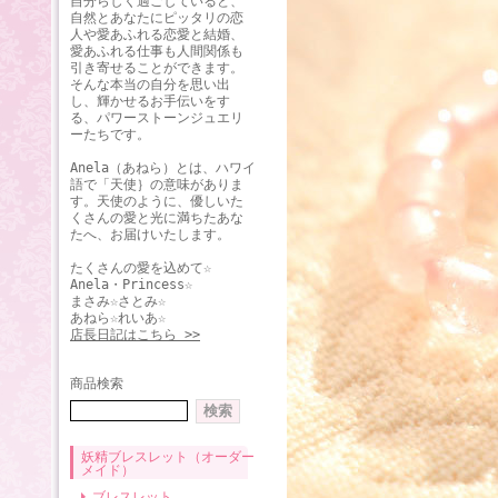
自分らしく過ごしていると、
自然とあなたにピッタリの恋
人や愛あふれる恋愛と結婚、
愛あふれる仕事も人間関係も
引き寄せることができます。
そんな本当の自分を思い出
し、輝かせるお手伝いをす
る、パワーストーンジュエリ
ーたちです。
Anela（あねら）とは、ハワイ
語で「天使｝の意味がありま
す。天使のように、優しいた
くさんの愛と光に満ちたあな
たへ、お届けいたします。
たくさんの愛を込めて☆
Anela・Princess☆
まさみ☆さとみ☆
あねら☆れいあ☆
店長日記はこちら >>
商品検索
妖精ブレスレット（オーダー
メイド）
ブレスレット