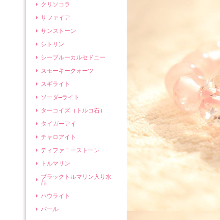
クリソコラ
サファイア
サンストーン
シトリン
シーブルーカルセドニー
スモーキークォーツ
スギライト
ソーダ―ライト
ターコイズ（トルコ石）
タイガーアイ
チャロアイト
ティファニーストーン
トルマリン
ブラックトルマリン入り水
晶
ハウライト
パール