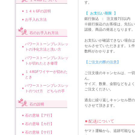
１４KGFについて
す。
１４ｋGFの説明
【 お支払い期限 】
銀行振込 ： 注文後7日以内
お手入れ方法
※銀行振込のお客様は、先払い
認後、商品の発送となります。
石のお手入れ方法
お支払いが確認できない場合は
パワーストーンブレスレッ
セルさせていただきます。１件
トの浄化方法と洗い方
数料がかかります。
パワーストーンブレスレッ
【ご注文の際の注意】
トが切れたとき修理
１４KGFワイヤーが切れた
ご注文後のキャンセルは、一切
とき
ん。
サイズ、数量、金額などをよく
パワーストーンブレスレッ
ご注文ください。
トのつけ方 どちらの手
過去に繰り返しキャンセル歴の
石の説明
りさせて頂きます。
石の意味【ア行】
石の意味【カ行】
ヤマト運輸から、追跡可能なも
石の意味【サ行】