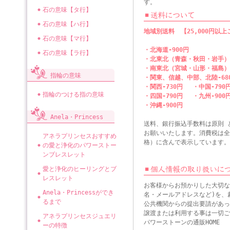
す。
石の意味【タ行】
石の意味【ハ行】
地域別送料 【25,000円以
石の意味【マ行】
・北海道-900円
石の意味【ラ行】
・北東北（青森・秋田・岩手）-
・南東北（宮城・山形・福島）-
指輪の意味
・関東、信越、中部、北陸-6
・関西-730円 ・中国-790
指輪のつける指の意味
・四国-790円 ・九州-900
・沖縄-900円
Anela・Princess
送料、銀行振込手数料は原則 
お願いいたします。消費税は全
アネラプリンセスおすすめ
格）に含んで表示しています。
の愛と浄化のパワーストー
ンブレスレット
愛と浄化のヒーリングとブ
レスレット
お客様からお預かりした大切な
Anela・Princessができ
名・メールアドレスなど)を、
るまで
公共機関からの提出要請があっ
譲渡または利用する事は一切ご
アネラプリンセスジュエリ
パワーストーンの通販HOME
ーの特徴