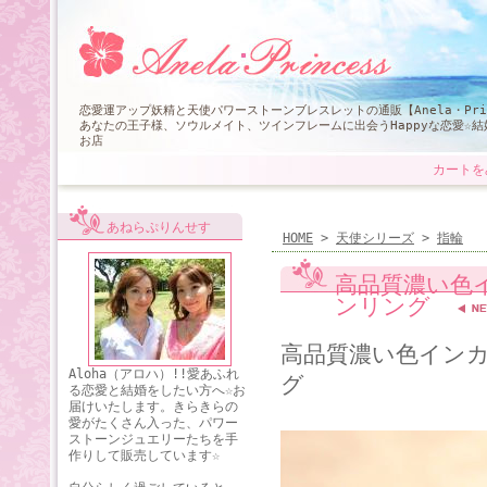
恋愛運アップ妖精と天使パワーストーンブレスレットの通販【Anela・Pri
あなたの王子様、ソウルメイト、ツインフレームに出会うHappyな恋愛☆
お店
カートを
あねらぷりんせす
HOME
>
天使シリーズ
>
指輪
高品質濃い色
ンリング
高品質濃い色イン
Aloha（アロハ）!!愛あふれ
グ
る恋愛と結婚をしたい方へ☆お
届けいたします。きらきらの
愛がたくさん入った、パワー
ストーンジュエリーたちを手
作りして販売しています☆