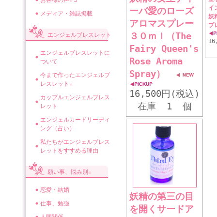
お客様の声☆５
イ
ーバ愛のローズ
メディア・雑誌掲載
妖
アロマスプレー
プ
３０ｍｌ（The
エンジェルブレスレット
16
Fairy Queen's
エンジェルブレスレットに
Rose Aroma
ついて
Spray）
今まで作ったエンジェルブ
レスレット☆
16,500円(税込)
カップルエンジェルブレス
在庫 1 個
レット
エンジェルカードリーディ
ング（占い）
私たちがエンジェルブレス
レットをすすめる理由
願い事、悩み別☆
恋愛・結婚
妖精の第三の目
仕事、勉強
を開くサードア