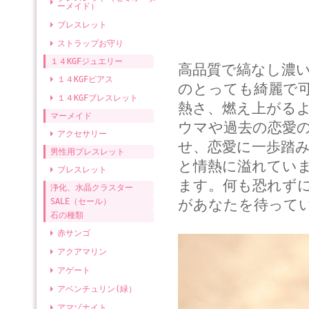
ーメイド）
ブレスレット
ストラップお守り
１４KGFジュエリー
高品質で縞なし濃
１４KGFピアス
のとっても綺麗で
１４KGFブレスレット
熱さ、燃え上がる
マーメイド
ウマや過去の恋愛
アクセサリー
せ、恋愛に一歩踏
男性用ブレスレット
と情熱に溢れてい
ブレスレット
ます。何も恐れず
浄化、水晶クラスター
SALE（セール）
があなたを待って
石の種類
赤サンゴ
アクアマリン
アゲート
アベンチュリン(緑）
アマゾナイト