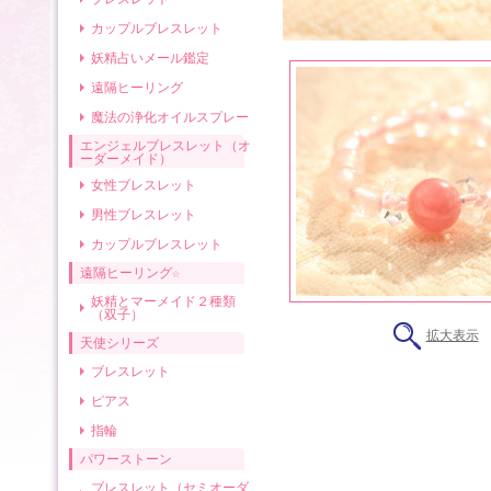
カップルブレスレット
妖精占いメール鑑定
遠隔ヒーリング
魔法の浄化オイルスプレー
エンジェルブレスレット（オ
ーダーメイド）
女性ブレスレット
男性ブレスレット
カップルブレスレット
遠隔ヒーリング☆
妖精とマーメイド２種類
（双子）
拡大表示
天使シリーズ
ブレスレット
ピアス
指輪
パワーストーン
ブレスレット（セミオーダ