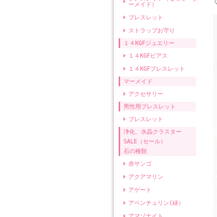
ーメイド）
ブレスレット
ストラップお守り
１４KGFジュエリー
１４KGFピアス
１４KGFブレスレット
マーメイド
アクセサリー
男性用ブレスレット
ブレスレット
浄化、水晶クラスター
SALE（セール）
石の種類
赤サンゴ
アクアマリン
アゲート
アベンチュリン(緑）
アマゾナイト