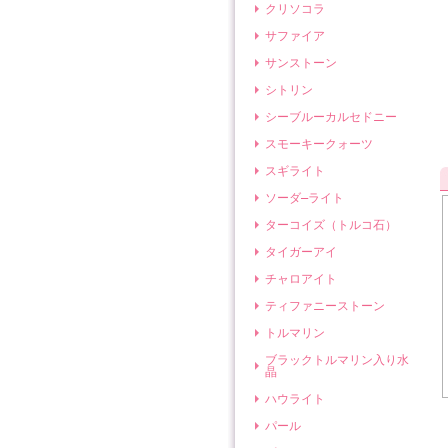
クリソコラ
サファイア
サンストーン
シトリン
シーブルーカルセドニー
スモーキークォーツ
スギライト
ソーダ―ライト
ターコイズ（トルコ石）
タイガーアイ
チャロアイト
ティファニーストーン
トルマリン
ブラックトルマリン入り水
晶
ハウライト
パール