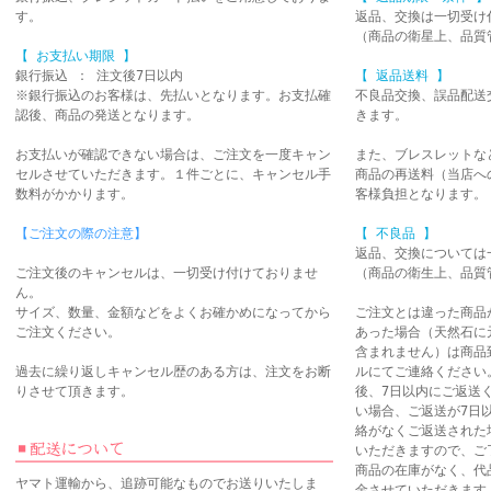
す。
返品、交換は一切受け
（商品の衛星上、品質
【 お支払い期限 】
銀行振込 ： 注文後7日以内
【 返品送料 】
※銀行振込のお客様は、先払いとなります。お支払確
不良品交換、誤品配送
認後、商品の発送となります。
きます。
お支払いが確認できない場合は、ご注文を一度キャン
また、ブレスレットな
セルさせていただきます。１件ごとに、キャンセル手
商品の再送料（当店へ
数料がかかります。
客様負担となります。
【ご注文の際の注意】
【 不良品 】
返品、交換については
ご注文後のキャンセルは、一切受け付けておりませ
（商品の衛生上、品質
ん。
サイズ、数量、金額などをよくお確かめになってから
ご注文とは違った商品
ご注文ください。
あった場合（天然石に
含まれません）は商品
過去に繰り返しキャンセル歴のある方は、注文をお断
ルにてご連絡ください
りさせて頂きます。
後、7日以内にご返送
い場合、ご返送が7日
絡がなくご返送された
いただきますので、ご
商品の在庫がなく、代
ヤマト運輸から、追跡可能なものでお送りいたしま
金させていただきます