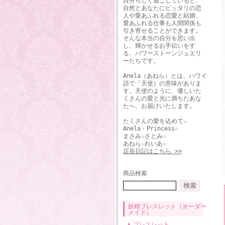
自分らしく過ごしていると、
自然とあなたにピッタリの恋
人や愛あふれる恋愛と結婚、
愛あふれる仕事も人間関係も
引き寄せることができます。
そんな本当の自分を思い出
し、輝かせるお手伝いをす
る、パワーストーンジュエリ
ーたちです。
Anela（あねら）とは、ハワイ
語で「天使｝の意味がありま
す。天使のように、優しいた
くさんの愛と光に満ちたあな
たへ、お届けいたします。
たくさんの愛を込めて☆
Anela・Princess☆
まさみ☆さとみ☆
あねら☆れいあ☆
店長日記はこちら >>
商品検索
妖精ブレスレット（オーダー
メイド）
ブレスレット