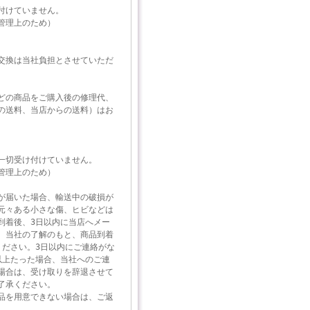
付けていません。
管理上のため）
交換は当社負担とさせていただ
どの商品をご購入後の修理代、
の送料、当店からの送料）はお
一切受け付けていません。
管理上のため）
が届いた場合、輸送中の破損が
元々ある小さな傷、ヒビなどは
到着後、3日以内に当店へメー
。当社の了解のもと、商品到着
ください。3日以内にご連絡がな
以上たった場合、当社へのご連
場合は、受け取りを辞退させて
了承ください。
品を用意できない場合は、ご返
。