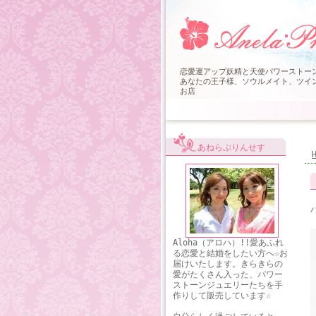
恋愛運アップ妖精と天使パワーストーンブ
あなたの王子様、ソウルメイト、ツイン
お店
あねらぷりんせす
Aloha（アロハ）!!愛あふれ
る恋愛と結婚をしたい方へ☆お
届けいたします。きらきらの
愛がたくさん入った、パワー
ストーンジュエリーたちを手
作りして販売しています☆