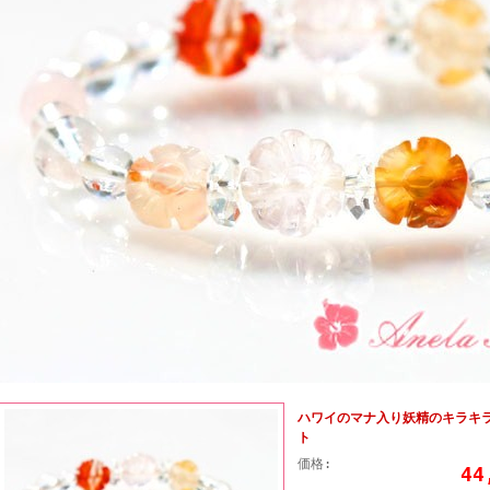
ハワイのマナ入り妖精のキラキ
ト
価格:
4