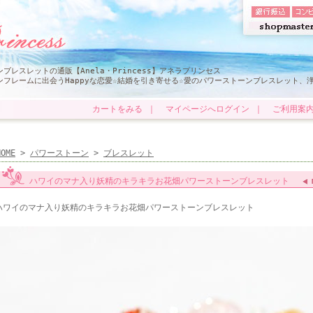
レスレットの通販【Anela・Princess】アネラプリンセス
フレームに出会うHappyな恋愛☆結婚を引き寄せる☆愛のパワーストーンブレスレット、
カートをみる
｜
マイページへログイン
｜
ご利用案
HOME
>
パワーストーン
>
ブレスレット
ハワイのマナ入り妖精のキラキラお花畑パワーストーンブレスレット
ハワイのマナ入り妖精のキラキラお花畑パワーストーンブレスレット