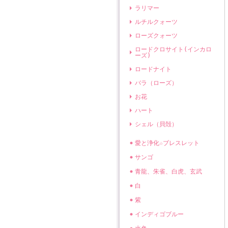
ラリマー
ルチルクォーツ
ローズクォーツ
ロードクロサイト(インカロ
ーズ)
ロードナイト
バラ（ローズ）
お花
ハート
シェル（貝殻）
愛と浄化☆ブレスレット
サンゴ
青龍、朱雀、白虎、玄武
白
紫
インディゴブルー