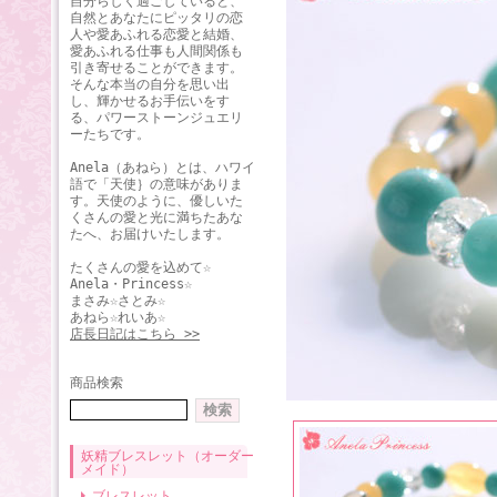
自分らしく過ごしていると、
自然とあなたにピッタリの恋
人や愛あふれる恋愛と結婚、
愛あふれる仕事も人間関係も
引き寄せることができます。
そんな本当の自分を思い出
し、輝かせるお手伝いをす
る、パワーストーンジュエリ
ーたちです。
Anela（あねら）とは、ハワイ
語で「天使｝の意味がありま
す。天使のように、優しいた
くさんの愛と光に満ちたあな
たへ、お届けいたします。
たくさんの愛を込めて☆
Anela・Princess☆
まさみ☆さとみ☆
あねら☆れいあ☆
店長日記はこちら >>
商品検索
妖精ブレスレット（オーダー
メイド）
ブレスレット