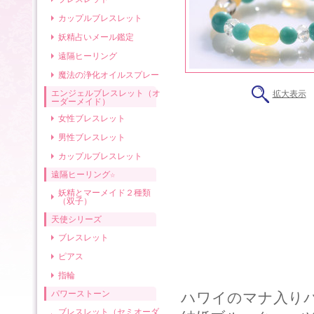
カップルブレスレット
妖精占いメール鑑定
遠隔ヒーリング
魔法の浄化オイルスプレー
エンジェルブレスレット（オ
拡大表示
ーダーメイド）
女性ブレスレット
男性ブレスレット
カップルブレスレット
遠隔ヒーリング☆
妖精とマーメイド２種類
（双子）
天使シリーズ
ブレスレット
ピアス
指輪
パワーストーン
ハワイのマナ入り
ブレスレット（セミオーダ