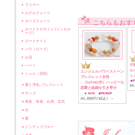
ラリマー
ルチルクォーツ
ローズクォーツ
こちらもおす
ロードクロサイト(インカロ
ーズ)
ロードナイト
バラ（ローズ）
お花
才
ハート
ル
エンジェルパワーストーン
シェル（貝殻）
ット
ブレスレット女性
☆（Satomi作）ハッピーな
愛と浄化☆ブレスレット
44
恋愛と結婚を引き寄せ
サンゴ
44,000円(税込)
～
青龍、朱雀、白虎、玄武
白
紫
インディゴブルー