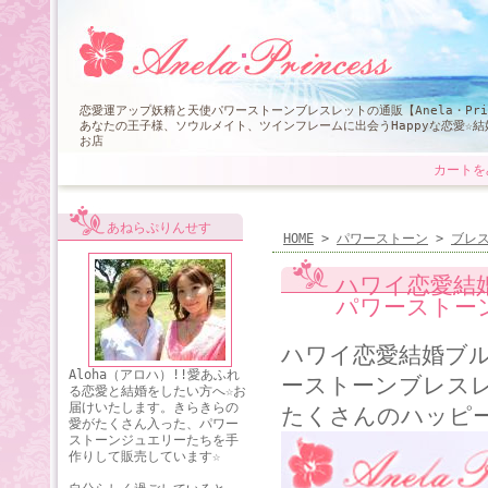
恋愛運アップ妖精と天使パワーストーンブレスレットの通販【Anela・Pri
あなたの王子様、ソウルメイト、ツインフレームに出会うHappyな恋愛☆
お店
カートを
あねらぷりんせす
HOME
>
パワーストーン
>
ブレ
ハワイ恋愛結
パワーストー
ハワイ恋愛結婚ブ
Aloha（アロハ）!!愛あふれ
ーストーンブレス
る恋愛と結婚をしたい方へ☆お
届けいたします。きらきらの
たくさんのハッピ
愛がたくさん入った、パワー
ストーンジュエリーたちを手
作りして販売しています☆