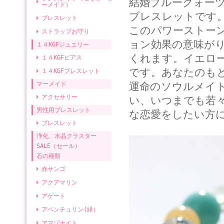
結婚ブルークォー
ーメイド）
ブレスレットです
ブレスレット
このパワーストー
ストラップお守り
ョン効果の意味が
１４KGFジュエリー
くれます。イエロ
１４KGFピアス
です。あなたのも
１４KGFブレスレット
マーメイド
運命のソウルメイ
アクセサリー
い、いつまでも若
男性用ブレスレット
な恋愛をしたい方
ブレスレット
浄化、水晶クラスター
SALE（セール）
石の種類
赤サンゴ
アクアマリン
アゲート
アベンチュリン(緑）
アマゾナイト