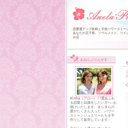
恋愛運アップ妖精と天使パワーストーンブ
あなたの王子様、ソウルメイト、ツイン
お店
あねらぷりんせす
Aloha（アロハ）!!愛あふれ
る恋愛と結婚をしたい方へ☆お
届けいたします。きらきらの
愛がたくさん入った、パワー
ストーンジュエリーたちを手
作りして販売しています☆