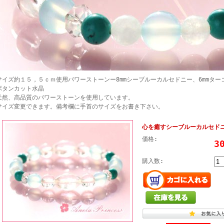
サイズ約１５，５ｃｍ使用パワーストーンー8mmシーブルーカルセドニー、6mmター
ボタンカット水晶
天然、高品質のパワーストーンを使用しています。
サイズ変更できます。備考欄に手首のサイズをお書き下さい。
心を癒すシーブルーカルセド
価格:
3
購入数: