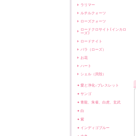
ラリマー
ルチルクォーツ
ローズクォーツ
ロードクロサイト(インカロ
ーズ)
ロードナイト
バラ（ローズ）
お花
ハート
シェル（貝殻）
愛と浄化☆ブレスレット
サンゴ
青龍、朱雀、白虎、玄武
白
紫
インディゴブルー