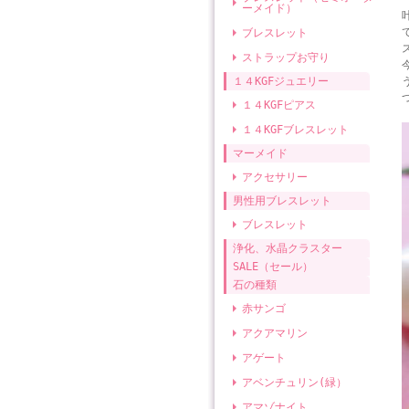
ーメイド）
ブレスレット
ストラップお守り
１４KGFジュエリー
１４KGFピアス
１４KGFブレスレット
マーメイド
アクセサリー
男性用ブレスレット
ブレスレット
浄化、水晶クラスター
SALE（セール）
石の種類
赤サンゴ
アクアマリン
アゲート
アベンチュリン(緑）
アマゾナイト