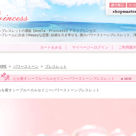
レスレットの通販【Anela・Princess】アネラプリンセス
フレームに出会うHappyな恋愛☆結婚を引き寄せる☆愛のパワーストーンブレスレット、
カートをみる
｜
マイページへログイン
｜
ご利用案
HOME
>
パワーストーン
>
ブレスレット
心を癒すシーブルーカルセドニーパワーストーンブレスレット
心を癒すシーブルーカルセドニーパワーストーンブレスレット