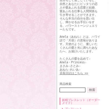
自分らしく過ごしていると、
自然とあなたにピッタリの恋
人や愛あふれる恋愛と結婚、
愛あふれる仕事も人間関係も
引き寄せることができます。
そんな本当の自分を思い出
し、輝かせるお手伝いをす
る、パワーストーンジュエリ
ーたちです。
Anela（あねら）とは、ハワイ
語で「天使｝の意味がありま
す。天使のように、優しいた
くさんの愛と光に満ちたあな
たへ、お届けいたします。
たくさんの愛を込めて☆
Anela・Princess☆
まさみ☆さとみ☆
あねら☆れいあ☆
店長日記はこちら >>
商品検索
妖精ブレスレット（オーダー
メイド）
ブレスレット